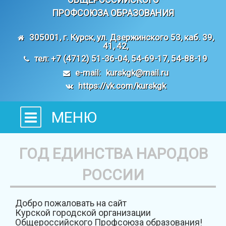
ПРОФСОЮЗА ОБРАЗОВАНИЯ
305001, г. Курск, ул. Дзержинского 53, каб. 39,
41, 42,
тел: +7 (4712) 51-36-04, 54-69-17, 54-88-19
e-mail:
kurskgk@mail.ru
https://vk.com/kurskgk
МЕНЮ
ГОД ЕДИНСТВА НАРОДОВ
РОССИИ
Добро пожаловать на сайт
Курской городской организации
Общероссийского Профсоюза образования!