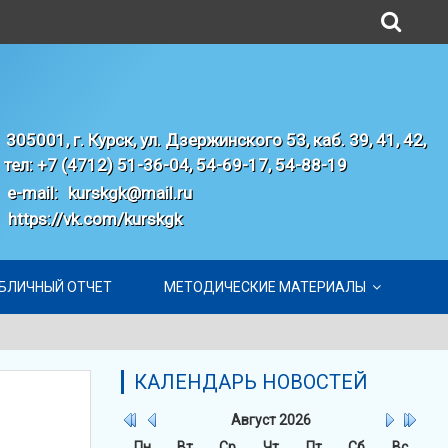
305001, г. Курск, ул. Дзержинского 53, каб. 39, 41, 42,
тел: +7 (4712) 51-36-04, 54-69-17, 54-88-19
e-mail:
kurskgk@mail.ru
https://vk.com/kurskgk
БЛИЧНЫЙ ОТЧЕТ
МЕТОДИЧЕСКИЕ МАТЕРИАЛЫ
КАЛЕНДАРЬ НОВОСТЕЙ
Август
2026
Пн
Вт
Ср
Чт
Пт
Сб
Вс