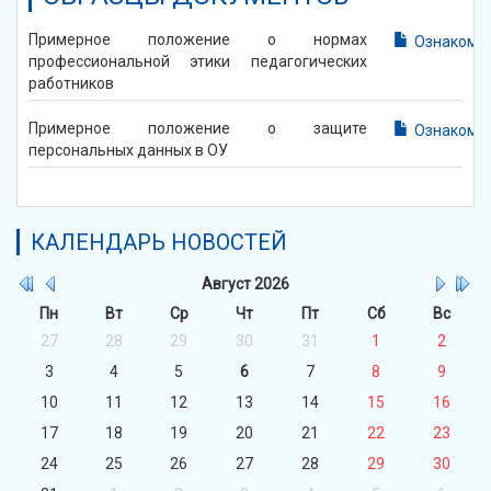
Примерное положение о нормах
Ознакоми
профессиональной этики педагогических
работников
Примерное положение о защите
Ознакоми
персональных данных в ОУ
КАЛЕНДАРЬ НОВОСТЕЙ
Август
2026
Пн
Вт
Ср
Чт
Пт
Сб
Вс
27
28
29
30
31
1
2
3
4
5
6
7
8
9
10
11
12
13
14
15
16
17
18
19
20
21
22
23
24
25
26
27
28
29
30