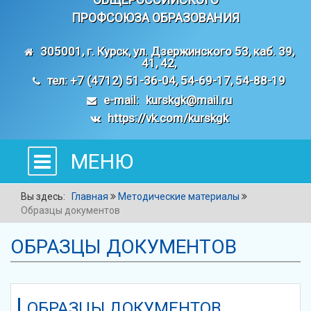
ПРОФСОЮЗА ОБРАЗОВАНИЯ
305001, г. Курск, ул. Дзержинского 53, каб. 39,
41, 42,
тел: +7 (4712) 51-36-04, 54-69-17, 54-88-19
e-mail:
kurskgk@mail.ru
https://vk.com/kurskgk
МЕНЮ
Вы здесь:
Главная
Методические материалы
Образцы документов
ОБРАЗЦЫ ДОКУМЕНТОВ
ОБРАЗЦЫ ДОКУМЕНТОВ