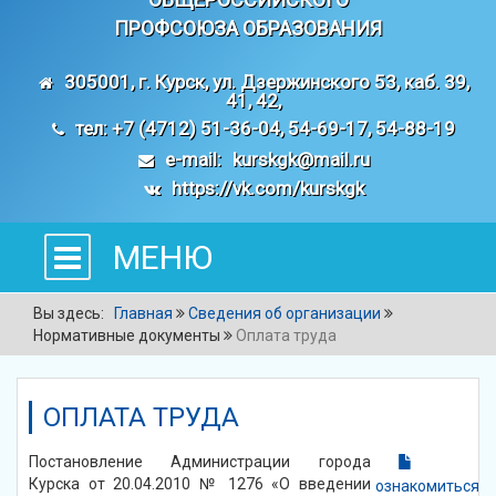
ПРОФСОЮЗА ОБРАЗОВАНИЯ
305001, г. Курск, ул. Дзержинского 53, каб. 39,
41, 42,
тел: +7 (4712) 51-36-04, 54-69-17, 54-88-19
e-mail:
kurskgk@mail.ru
https://vk.com/kurskgk
МЕНЮ
Вы здесь:
Главная
Сведения об организации
Нормативные документы
Оплата труда
ОПЛАТА ТРУДА
Постановление Администрации города
Курска от 20.04.2010 № 1276 «О введении
ознакомиться