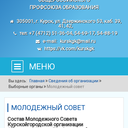
ПРОФСОЮЗА ОБРАЗОВАНИЯ
305001, г. Курск, ул. Дзержинского 53, каб. 39,
41, 42,
тел: +7 (4712) 51-36-04, 54-69-17, 54-88-19
e-mail:
kurskgk@mail.ru
https://vk.com/kurskgk
МЕНЮ
Вы здесь:
Главная
Сведения об организации
Выборные органы
Молодежный совет
МОЛОДЕЖНЫЙ СОВЕТ
Состав Молодежного Совета
Курскойгородской организации