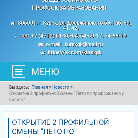
ПРОФСОЮЗА ОБРАЗОВАНИЯ
305001, г. Курск, ул. Дзержинского 53, каб. 39,
41, 42,
тел: +7 (4712) 51-36-04, 54-69-17, 54-88-19
e-mail:
kurskgk@mail.ru
https://vk.com/kurskgk
МЕНЮ
Вы здесь:
Главная
Новости
Открытие 2 профильной смены "Лето по профсоюзному
билету"
ОТКРЫТИЕ 2 ПРОФИЛЬНОЙ
СМЕНЫ "ЛЕТО ПО