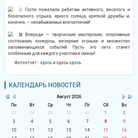
Гости пожелали ребятам активного, весёлого и
безопасного отдыха, яркого солнца, крепкой дружбы и,
конечно, — незабываемых впечатлений!
Впереди — творческие мастерские, спортивные
состязания, конкурсы, вечерние огоньки и множество
запоминающихся событий. Пусть это лето станет
особенным для каждого участника смены!
Фотоотчет -
здесь
и здесь
здесь
КАЛЕНДАРЬ НОВОСТЕЙ
Август
2026
Пн
Вт
Ср
Чт
Пт
Сб
Вс
27
28
29
30
31
1
2
3
4
5
6
7
8
9
10
11
12
13
14
15
16