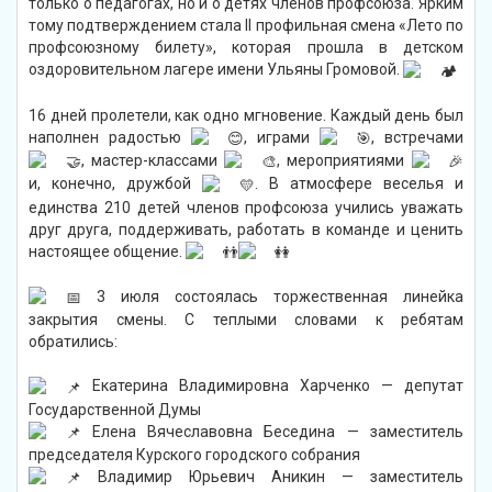
только о педагогах, но и о детях членов профсоюза. Ярким
тому подтверждением стала II профильная смена «Лето по
профсоюзному билету», которая прошла в детском
оздоровительном лагере имени Ульяны Громовой.
16 дней пролетели, как одно мгновение. Каждый день был
наполнен радостью
, играми
, встречами
, мастер-классами
, мероприятиями
и, конечно, дружбой
. В атмосфере веселья и
единства 210 детей членов профсоюза учились уважать
друг друга, поддерживать, работать в команде и ценить
настоящее общение.
3 июля состоялась торжественная линейка
закрытия смены. С теплыми словами к ребятам
обратились:
Екатерина Владимировна Харченко — депутат
Государственной Думы
Елена Вячеславовна Беседина — заместитель
председателя Курского городского собрания
Владимир Юрьевич Аникин — заместитель