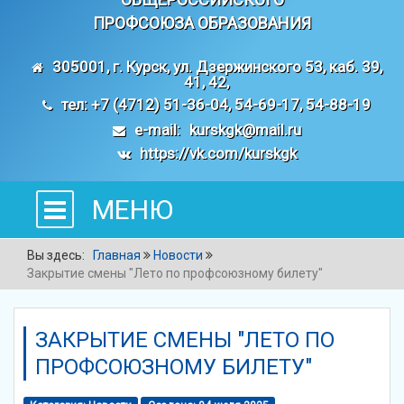
ПРОФСОЮЗА ОБРАЗОВАНИЯ
305001, г. Курск, ул. Дзержинского 53, каб. 39,
41, 42,
тел: +7 (4712) 51-36-04, 54-69-17, 54-88-19
e-mail:
kurskgk@mail.ru
https://vk.com/kurskgk
МЕНЮ
Вы здесь:
Главная
Новости
Закрытие смены "Лето по профсоюзному билету"
ЗАКРЫТИЕ СМЕНЫ "ЛЕТО ПО
ПРОФСОЮЗНОМУ БИЛЕТУ"